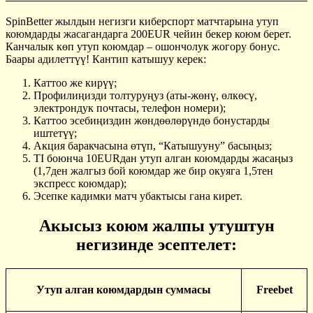
SpinBetter жылдын негизги киберспорт матчтарына утуп
коюмдарды жасагандарга 200EUR чейин бекер коюм берет.
Канчалык көп утуп коюмдар – ошончолук жогору бонус.
Баары адилеттүү! Кантип катышуу керек:
Каттоо же кирүү;
Профилиңизди толтуруңуз (аты-жөнү, өлкөсү,
электрондук почтасы, телефон номери);
Каттоо эсебиңиздин жөндөөлөрүндө бонустарды
иштетүү;
Акция баракчасына өтүп, “Катышууну” басыңыз;
TI боюнча 10EURдан утуп алган коюмдарды жасаңыз
(1,7ден жалгыз бой коюмдар же бир окуяга 1,5тен
экспресс коюмдар);
Эсепке кадимки матч убактысы гана кирет.
Акысыз коюм жалпы утуштун
негизинде эсептелет:
Утуп алган коюмдардын суммасы
Freebet