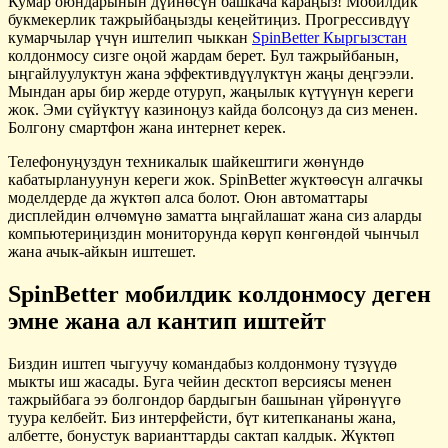
Кумар оюндарынын дүйнөсүн башкача караңыз! Мобилдик
букмекерлик тажрыйбаңызды кеңейтиңиз. Прогрессивдүү
кумарчылар үчүн иштелип чыккан
SpinBetter Кыргызстан
колдонмосу сизге оңой жардам берет. Бул тажрыйбанын,
ыңгайлуулуктун жана эффективдүүлүктүн жаңы деңгээли.
Мындан ары бир жерде отуруп, жаңылык күтүүнүн кереги
жок. Эми сүйүктүү казиноңуз кайда болсоңуз да сиз менен.
Болгону смартфон жана интернет керек.
Телефонуңуздун техникалык шайкештиги жөнүндө
кабатырлануунун кереги жок. SpinBetter жүктөөсүн алгачкы
моделдерде да жүктөп алса болот. Оюн автоматтары
дисплейдин өлчөмүнө заматта ыңгайлашат жана сиз аларды
компьютериңиздин мониторунда көрүп көнгөндөй чынчыл
жана ачык-айкын иштешет.
SpinBetter мобилдик колдонмосу деген
эмне жана ал кантип иштейт
Биздин иштеп чыгуучу командабыз колдонмону түзүүдө
мыкты иш жасады. Буга чейин десктоп версиясы менен
тажрыйбага ээ болгондор бардыгын башынан үйрөнүүгө
туура келбейт. Биз интерфейсти, бүт китепкананы жана,
албетте, бонустук варианттарды сактап калдык. Жүктөп