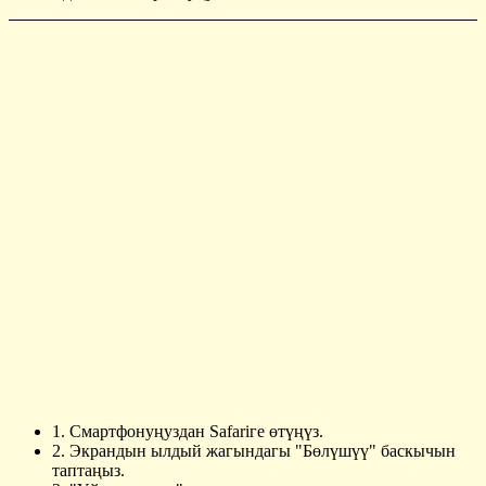
1. Смартфонуңуздан Safariге өтүңүз.
2. Экрандын ылдый жагындагы "Бөлүшүү" баскычын
таптаңыз.