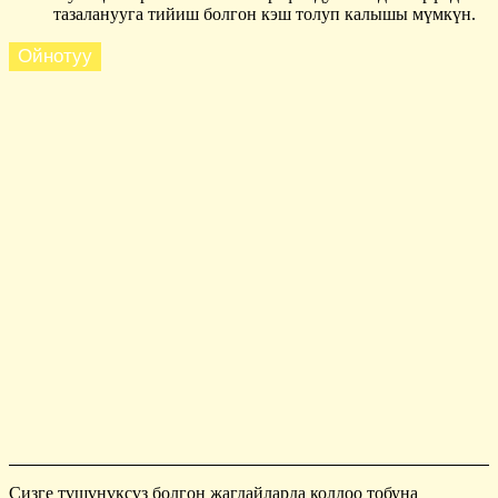
тазаланууга тийиш болгон кэш толуп калышы мүмкүн.
Ойнотуу
Сизге түшүнүксүз болгон жагдайларда колдоо тобуна