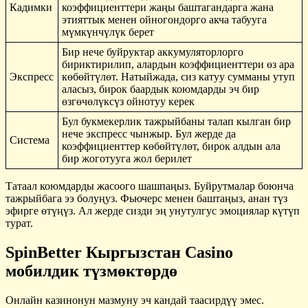
Кадимки
коэффициенттери жаңы баштагандарга жана
этияттык менен ойногондорго акча табууга
мүмкүнчүлүк берет
Бир нече буйруктар аккумуляторлорго
бириктирилип, алардын коэффициенттери өз ара
Экспресс
көбөйтүлөт. Натыйжада, сиз катуу сумманы утуп
аласыз, бирок баардык коюмдарды эч бир
өзгөчөлүксүз ойнотуу керек
Бул букмекерлик тажрыйбаны талап кылган бир
нече экспресс чынжыр. Бул жерде да
Система
коэффициенттер көбөйтүлөт, бирок алдын ала
бир жоготууга жол берилет
Татаал коюмдарды жасоого шашпаңыз. Буйрутмалар боюнча
тажрыйбага ээ болуңуз. Фьючерс менен баштаңыз, анан түз
эфирге өтүңүз. Ал жерде сизди эң ​​унутулгус эмоциялар күтүп
турат.
SpinBetter Кыргызстан Casino
мобилдик түзмөктөрдө
Онлайн казинонун мазмуну эч кандай таасирдүү эмес.