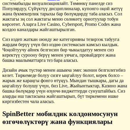
системабызды визуализациялайт. Төмөнкү панелде сиз
Популярдуу, Сүйүктүү дисциплиналар, купонго оңой жетүү
жана букмекерлик тарыхы бар бөлүмдөрдү таба аласыз. Сол
жактагы эң сол жактагы меню сөлөкөтү орнотуулар тобун
көрсөтөт. Аларга Live Casino, Cybersport, Promo Codes жана
колдоо каналдары жайгаштырылган.
Сиз издеп жаткан оюнду же категорияны тезирээк табууга
жардам берүү үчүн биз издөө системасын камсыз кылдык.
Чоңойтуучу айнек белгисин бир чыкылдатуу менен сиз
керектүү суроону берүү менен уячага, провайдерге жана
башка маалыматтарга тез бара аласыз.
Дизайн ачык түстөр менен ашыкча эмес экенин белгилегибиз
келет. Тиркемеде болуу сизге ыңгайлуу болот, керек болсо –
жарык же караңгы фонго өтүңүз. Мындан тышкары, дагы да
ыңгайлуу болушу үчүн, биз Live, Жыйынтыктар, Казино жана
башка бөлүмдөр үчүн өзүнчө виджеттерди сунуштайбыз. Сиз
аларды иш тактасына жайгаштырып, бүт тиркемени ишке
киргизбестен чала аласыз.
SpinBetter мобилдик колдонмосунун
өзгөчөлүктөрү жана функциялары