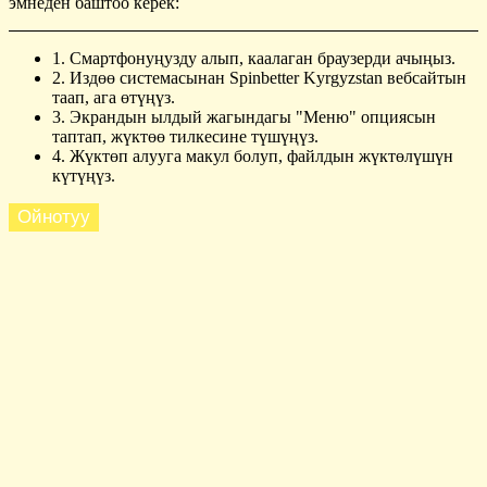
эмнеден баштоо керек:
1. Смартфонуңузду алып, каалаган браузерди ачыңыз.
2. Издөө системасынан Spinbetter Kyrgyzstan вебсайтын
таап, ага өтүңүз.
3. Экрандын ылдый жагындагы "Меню" опциясын
таптап, жүктөө тилкесине түшүңүз.
4. Жүктөп алууга макул болуп, файлдын жүктөлүшүн
күтүңүз.
Ойнотуу