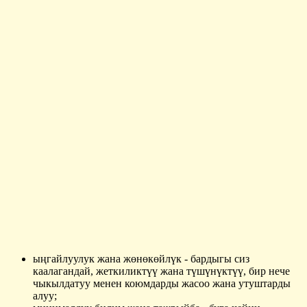
ыңгайлуулук жана жөнөкөйлүк - бардыгы сиз
каалагандай, жеткиликтүү жана түшүнүктүү, бир нече
чыкылдатуу менен коюмдарды жасоо жана утуштарды
алуу;