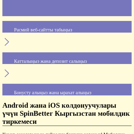
Расмий веб-сайтты табыңыз
Катталыңыз жана депозит салыңыз
Бонусту алыңыз жана ырахат алыңыз
Android жана iOS колдонуучулары
үчүн SpinBetter Кыргызстан мобилдик
тиркемеси