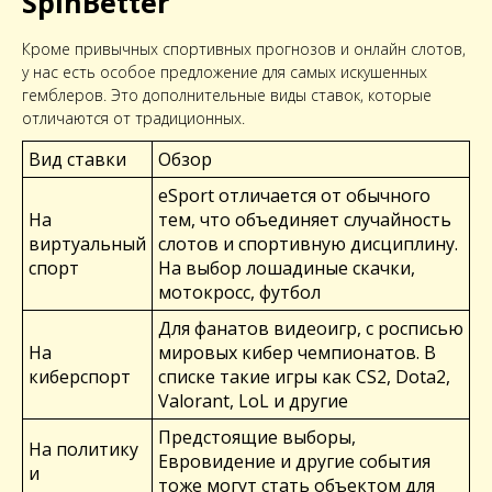
SpinBetter
Кроме привычных спортивных прогнозов и онлайн слотов,
у нас есть особое предложение для самых искушенных
гемблеров. Это дополнительные виды ставок, которые
отличаются от традиционных.
Вид ставки
Обзор
eSport отличается от обычного
На
тем, что объединяет случайность
виртуальный
слотов и спортивную дисциплину.
спорт
На выбор лошадиные скачки,
мотокросс, футбол
Для фанатов видеоигр, с росписью
На
мировых кибер чемпионатов. В
киберспорт
списке такие игры как CS2, Dota2,
Valorant, LoL и другие
Предстоящие выборы,
На политику
Евровидение и другие события
и
тоже могут стать объектом для