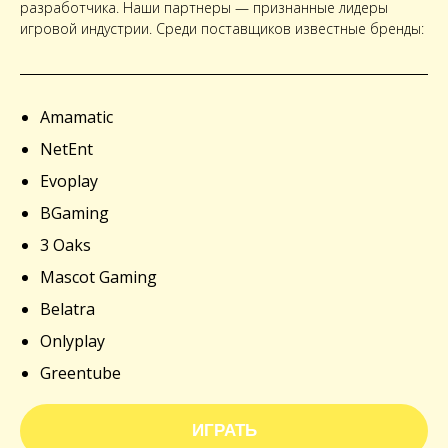
разработчика. Наши партнеры — признанные лидеры
игровой индустрии. Среди поставщиков известные бренды:
Amamatic
NetEnt
Evoplay
BGaming
3 Oaks
Mascot Gaming
Belatra
Onlyplay
Greentube
ИГРАТЬ