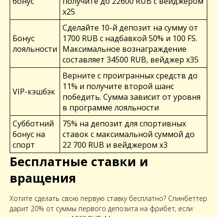
бонус
получите до 22600 RUB с вейджером
х25
Сделайте 10-й депозит на сумму от
Бонус
1700 RUB с надбавкой 50% и 100 FS.
лояльности
Максимальное вознаграждение
составляет 34500 RUB, вейджер х35
Верните с проигранных средств до
11% и получите второй шанс
VIP-кэшбэк
победить. Сумма зависит от уровня
в программе лояльности
Субботний
75% на депозит для спортивных
бонус на
ставок с максимальной суммой до
спорт
22 700 RUB и вейджером х3
Бесплатные ставки и
вращения
Хотите сделать свою первую ставку бесплатно? Спинбеттер
дарит 20% от суммы первого депозита на фрибет, если