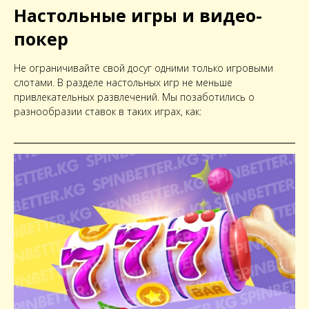
Настольные игры и видео-
покер
Не ограничивайте свой досуг одними только игровыми
слотами. В разделе настольных игр не меньше
привлекательных развлечений. Мы позаботились о
разнообразии ставок в таких играх, как: