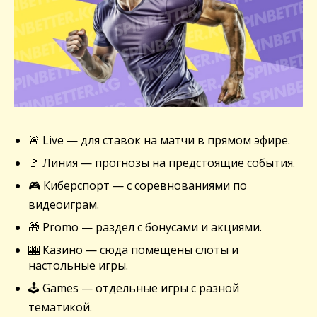
🚨 Live — для ставок на матчи в прямом эфире.
🚩 Линия — прогнозы на предстоящие события.
🎮 Киберспорт — с соревнованиями по
видеоиграм.
🎁 Promo — раздел с бонусами и акциями.
🎰 Казино — сюда помещены слоты и
настольные игры.
🕹️ Games — отдельные игры с разной
тематикой.