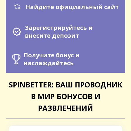
Найдите официальный сайт
Зарегистрируйтесь и
внесите депозит
Получите бонус и
наслаждайтесь
SPINBETTER: ВАШ ПРОВОДНИК
В МИР БОНУСОВ И
РАЗВЛЕЧЕНИЙ